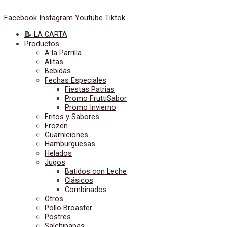
Ir
Café
al
con
Facebook
Instagram
Youtube
Tiktok
contenido
Leche
cantidad
📝 LA CARTA
Productos
A la Parrilla
Alitas
Bebidas
Fechas Especiales
Fiestas Patrias
Promo FruttiSabor
Promo Invierno
Fritos y Sabores
Frozen
Guarniciones
Hamburguesas
Helados
Jugos
Batidos con Leche
Clásicos
Combinados
Otros
Pollo Broaster
Postres
Salchipapas