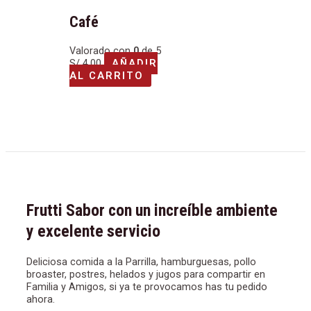
Café
Valorado con
0
de 5
S/
4.00
AÑADIR
AL CARRITO
Frutti Sabor con un increíble ambiente
y excelente servicio
Deliciosa comida a la Parrilla, hamburguesas, pollo
broaster, postres, helados y jugos para compartir en
Familia y Amigos, si ya te provocamos has tu pedido
ahora.