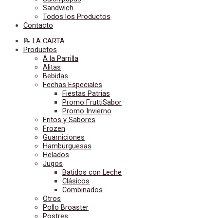
Sandwich
Todos los Productos
Contacto
📝 LA CARTA
Productos
A la Parrilla
Alitas
Bebidas
Fechas Especiales
Fiestas Patrias
Promo FruttiSabor
Promo Invierno
Fritos y Sabores
Frozen
Guarniciones
Hamburguesas
Helados
Jugos
Batidos con Leche
Clásicos
Combinados
Otros
Pollo Broaster
Postres