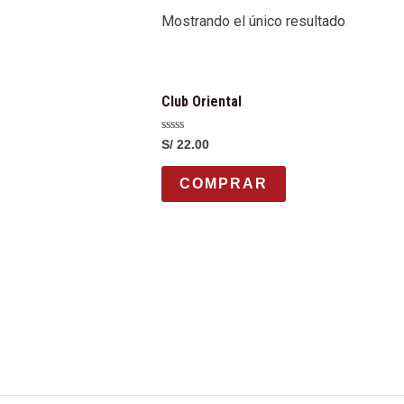
Mostrando el único resultado
Club Oriental
Valorado
S/
22.00
con
0
de
COMPRAR
5