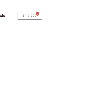
0
cto
CART
S/
0.00