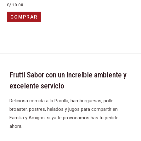
Valorado
S/
10.00
con
0
de
COMPRAR
5
Frutti Sabor con un increíble ambiente y
excelente servicio
Deliciosa comida a la Parrilla, hamburguesas, pollo
broaster, postres, helados y jugos para compartir en
Familia y Amigos, si ya te provocamos has tu pedido
ahora.